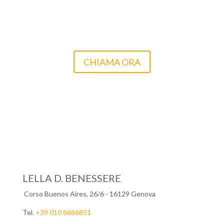
CONTATTACI PER MAGGIORI
INFORMAZIONI E SCEGLI LA LIBERTÀ DI
PAGARE CON CALMA!
CHIAMA ORA
LELLA D. BENESSERE
Corso Buenos Aires, 26/6 - 16129 Genova
Tel.
+39 010 8686851