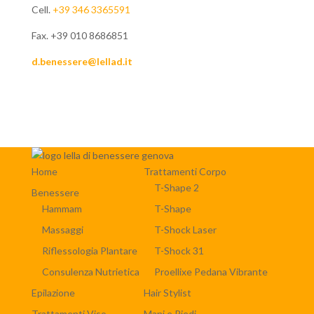
Cell.
+39 346 3365591
Fax. +39 010 8686851
d.benessere@lellad.it
Home
Trattamenti Corpo
T-Shape 2
Benessere
Hammam
T-Shape
Massaggi
T-Shock Laser
Riflessologia Plantare
T-Shock 31
Consulenza Nutrietica
Proellixe Pedana Vibrante
Epilazione
Hair Stylist
Trattamenti Viso
Mani e Piedi